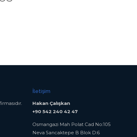
İletişim
irmasıdır.
Hakan Çalışkan
+90 542 240 42 47
Osmangazi Mah Polat Cad No:105
Neva Sancaktepe B Blok D:6