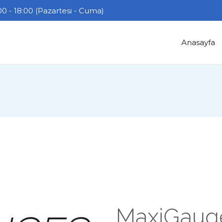
0 - 18:00 (Pazartesi - Cuma)
Anasayfa
MaxiGaug